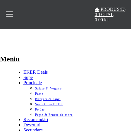
PRODUS(E)
0
TOTAL
0.00
lei
Acasă
RADICAL DE BUN
Meniu
Rezervări
Meniu
Contact
EKER Deals
Supe
Principale
Salate & Vegane
Paste
Burgeri & Lipii
Semnătura EKER
Pe Jar
Pește & Fructe de mare
Recomandări
Deserturi
Secundare