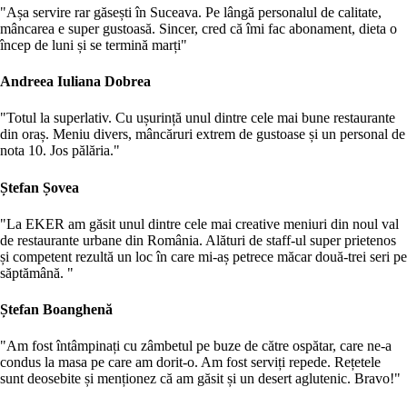
"Așa servire rar găsești în Suceava. Pe lângă personalul de calitate,
mâncarea e super gustoasă. Sincer, cred că îmi fac abonament, dieta o
încep de luni și se termină marți"
Andreea Iuliana Dobrea
"Totul la superlativ. Cu ușurință unul dintre cele mai bune restaurante
din oraș. Meniu divers, mâncăruri extrem de gustoase și un personal de
nota 10. Jos pălăria."
Ștefan Șovea
"La EKER am găsit unul dintre cele mai creative meniuri din noul val
de restaurante urbane din România. Alături de staff-ul super prietenos
și competent rezultă un loc în care mi-aș petrece măcar două-trei seri pe
săptămână. "
Ștefan Boanghenă
"Am fost întâmpinați cu zâmbetul pe buze de către ospătar, care ne-a
condus la masa pe care am dorit-o. Am fost serviți repede. Rețetele
sunt deosebite și menționez că am găsit și un desert aglutenic. Bravo!"