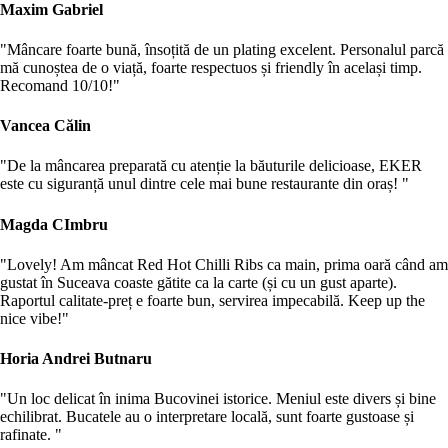
Maxim Gabriel
"Mâncare foarte bună, însoțită de un plating excelent. Personalul parcă
mă cunoștea de o viață, foarte respectuos și friendly în același timp.
Recomand 10/10!"
Vancea Călin
"De la mâncarea preparată cu atenție la băuturile delicioase, EKER
este cu siguranță unul dintre cele mai bune restaurante din oraș! "
Magda CImbru
"Lovely! Am mâncat Red Hot Chilli Ribs ca main, prima oară când am
gustat în Suceava coaste gătite ca la carte (și cu un gust aparte).
Raportul calitate-preț e foarte bun, servirea impecabilă. Keep up the
nice vibe!"
Horia Andrei Butnaru
"Un loc delicat în inima Bucovinei istorice. Meniul este divers și bine
echilibrat. Bucatele au o interpretare locală, sunt foarte gustoase și
rafinate. "