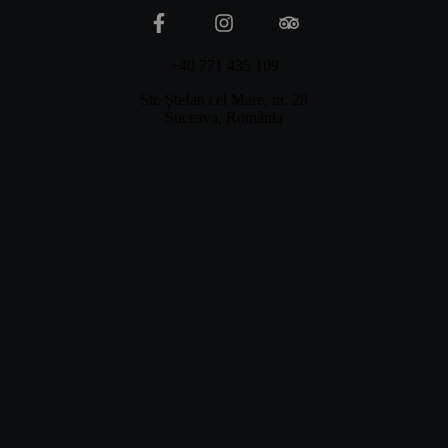
+40 771 435 109
Str. Ștefan cel Mare, nr. 28
Suceava, România