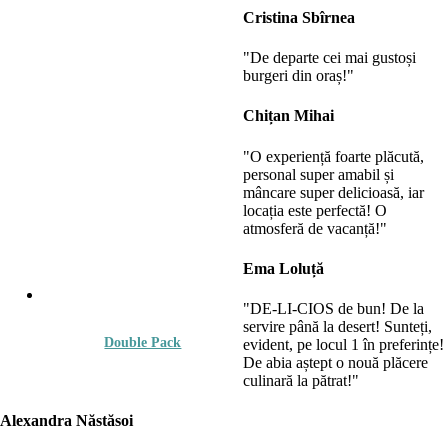
Cristina Sbîrnea
"De departe cei mai gustoși
burgeri din oraș!"
Chițan Mihai
"O experiență foarte plăcută,
personal super amabil și
mâncare super delicioasă, iar
locația este perfectă! O
atmosferă de vacanță!"
Ema Loluță
"DE-LI-CIOS de bun! De la
servire până la desert! Sunteți,
Double Pack
evident, pe locul 1 în preferințe!
De abia aștept o nouă plăcere
culinară la pătrat!"
88.00
lei
Alexandra Năstăsoi