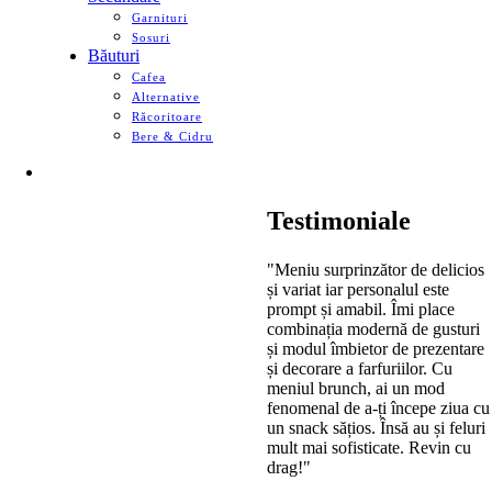
Garnituri
Sosuri
Băuturi
Cafea
Alternative
Răcoritoare
Bere & Cidru
Testimoniale
"Meniu surprinzător de delicios
și variat iar personalul este
prompt și amabil. Îmi place
combinația modernă de gusturi
și modul îmbietor de prezentare
și decorare a farfuriilor. Cu
meniul brunch, ai un mod
fenomenal de a-ți începe ziua cu
un snack sățios. Însă au și feluri
mult mai sofisticate. Revin cu
drag!"