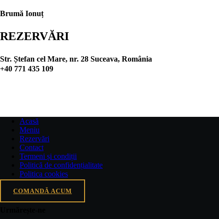
Brumă Ionuț
REZERVĂRI
Str. Ștefan cel Mare, nr. 28 Suceava, România
+40 771 435 109
REZERVĂ ACUM
Acasă
Meniu
Rezervări
Contact
Termeni și condiții
Politică de confidențialitate
Politica cookies
COMANDĂ ACUM
Urmărește-ne