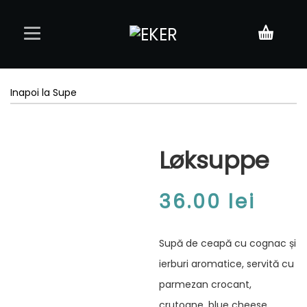
Acasă
Inapoi la Supe
Meniu
Løksuppe
Rezervări
Contact
36.00
lei
Supă de ceapă cu cognac și
ierburi aromatice, servită cu
parmezan crocant,
crutoane, blue cheese,