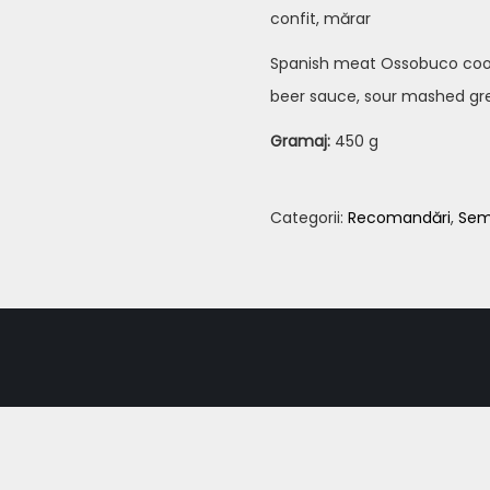
confit, mărar
Spanish meat Ossobuco cooked
beer sauce, sour mashed green
Gramaj:
450 g
Categorii:
Recomandări
,
Sem