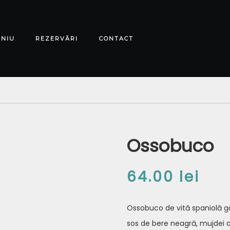
ENIU
REZERVĂRI
CONTACT
Ossobuco
64.00
lei
Ossobuco de vită spaniolă gă
sos de bere neagră, mujdei ac