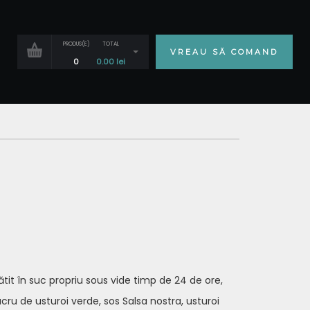
PRODUS(E)
TOTAL
VREAU SĂ COMAND
0
0.00
lei
tit în suc propriu sous vide timp de 24 de ore,
ru de usturoi verde, sos Salsa nostra, usturoi