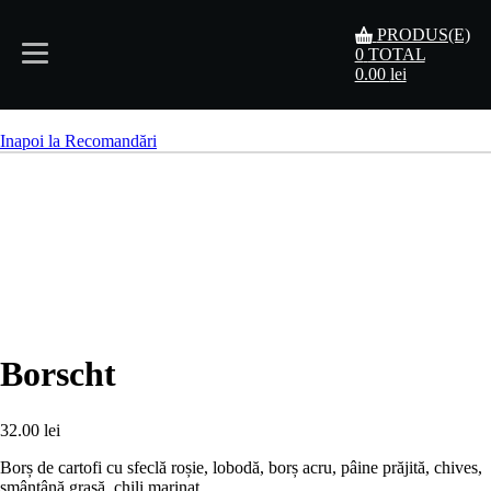
PRODUS(E)
0
TOTAL
0.00
lei
Acasă
Inapoi la Recomandări
Meniu
Rezervări
Contact
Borscht
32.00
lei
Borș de cartofi cu sfeclă roșie, lobodă, borș acru, pâine prăjită, chives,
smântână grasă, chili marinat