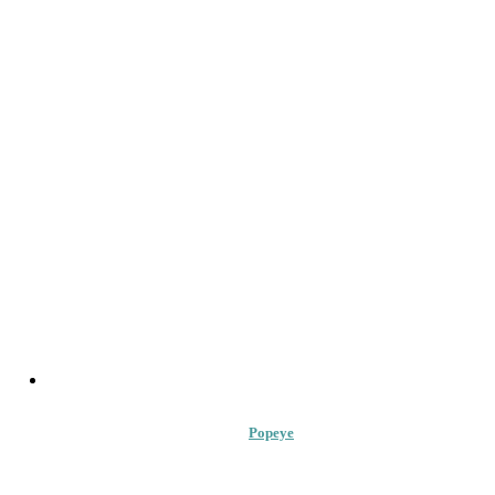
Popeye
41.00
lei