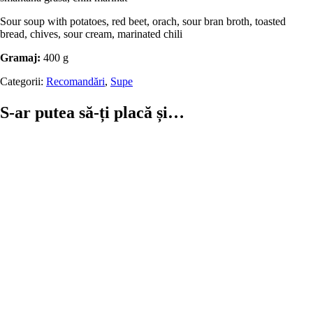
Sour soup with potatoes, red beet, orach, sour bran broth, toasted
bread, chives, sour cream, marinated chili
Gramaj:
400 g
Categorii:
Recomandări
,
Supe
S-ar putea să-ți placă și…