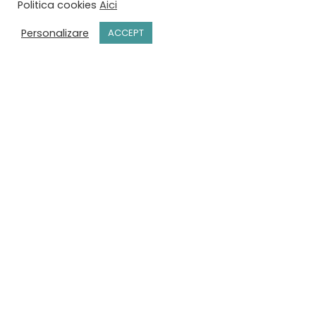
Politica cookies
Aici
Personalizare
ACCEPT
-SILVIU P.
REZERVĂRI
STR. ȘTEFAN CEL MARE, NR. 28 SUCEAVA,
ROMÂNIA