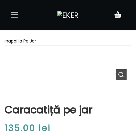
Acasă
Inapoi la Pe Jar
Meniu
Rezervări
Contact
Caracatiță pe jar
135.00
lei