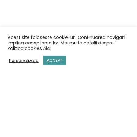
Acest site foloseste cookie-uri. Continuarea navigarii
implica acceptarea lor. Mai multe detalii despre
Politica cookies
Aici
Personalizare
ACCEPT
Acasă
Meniu
Rezervări
Contact
Termeni și condiții
Politică de confidențialitate
Politica cookies