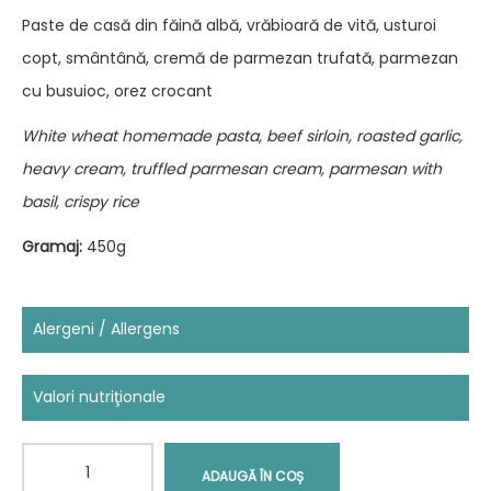
Paste de casă din făină albă, vrăbioară de vită, usturoi
copt, smântână, cremă de parmezan trufată, parmezan
cu busuioc, orez crocant
White wheat homemade pasta, beef sirloin, roasted garlic,
heavy cream, truffled parmesan cream, parmesan with
basil, crispy rice
Gramaj:
450g
Alergeni / Allergens
Conține:
Cereale care conțin gluten (grâu, secară, orz,
Valori nutriţionale
ovăz, grâu spelt, grâu mare, sau hibrizi ai acestora) și
Unitate de
produse derivate,
Ouă și produse derivate,
Lapte și
Cantitate
Nutrient
Valoare
măsură
produse derivate (inclusiv lactoza).
ADAUGĂ ÎN COȘ