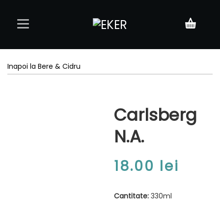
Acasă
Inapoi la Bere & Cidru
Meniu
Carlsberg
Rezervări
N.A.
Contact
18.00
lei
Cantitate:
330ml