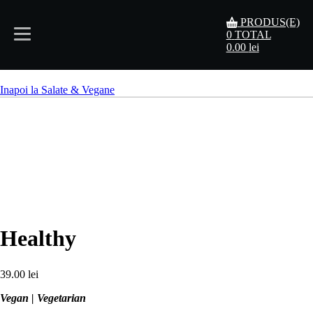
PRODUS(E)
0
TOTAL
0.00
lei
Acasă
Inapoi la Salate & Vegane
Meniu
Rezervări
Contact
Healthy
39.00
lei
Vegan | Vegetarian