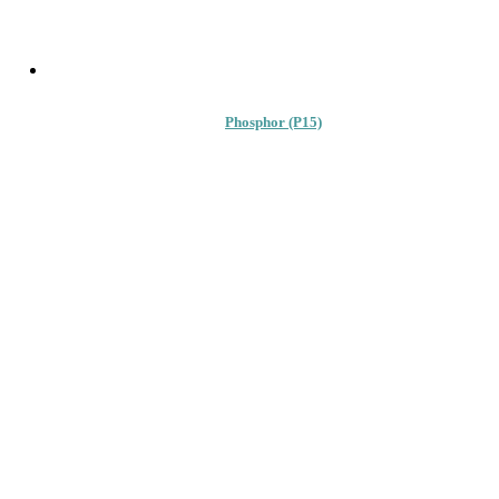
Phosphor (P15)
79.00
lei