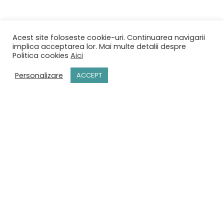
Acest site foloseste cookie-uri. Continuarea navigarii
implica acceptarea lor. Mai multe detalii despre
Politica cookies
Aici
Personalizare
ACCEPT
ACASĂ
MENIU
REZERVĂRI
CONTACT
TERMENI ȘI CONDIȚII