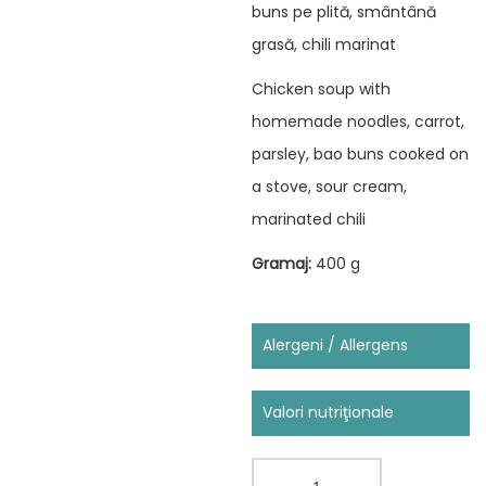
buns pe plită, smântână
grasă, chili marinat
Chicken soup with
homemade noodles, carrot,
parsley, bao buns cooked on
a stove, sour cream,
marinated chili
Gramaj:
400 g
Alergeni / Allergens
Conține:
Cereale care
Valori nutriţionale
conțin gluten (grâu,
Un
secară, orz, ovăz, grâu
Cantitate