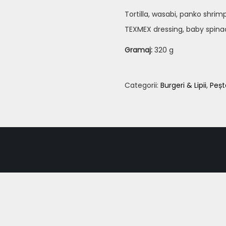
Tortilla, wasabi, panko shri
TEXMEX dressing, baby spin
Gramaj:
320 g
Categorii:
Burgeri & Lipii
,
Peșt