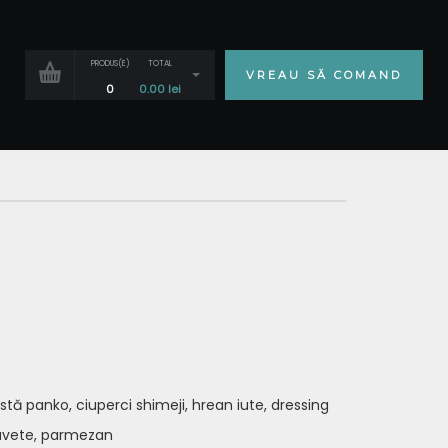
PRODUS(E)
TOTAL
VREAU SĂ COMAND
0
0.00
lei
rustă panko, ciuperci shimeji, hrean iute, dressing
avete, parmezan