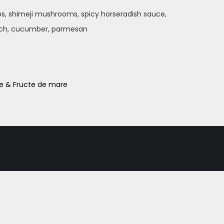
mps, shimeji mushrooms, spicy horseradish sauce,
ach, cucumber, parmesan
e & Fructe de mare