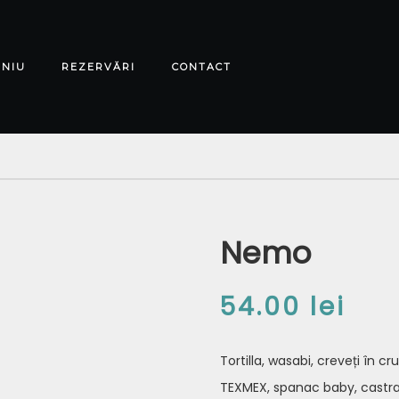
ENIU
REZERVĂRI
CONTACT
Nemo
54.00
lei
Tortilla, wasabi, creveți în c
TEXMEX, spanac baby, castr