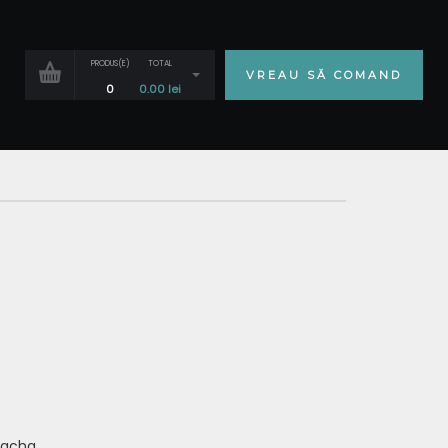
PRODUS(E)
TOTAL
VREAU SĂ COMAND
0
0.00
lei
racha