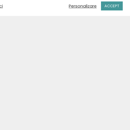
ci
Personalizare
ACCEPT
+40 771 435 109
Str. Ștefan cel Mare, nr. 28
Suceava, România