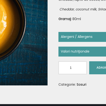
Cheddar, coconut milk, Srir
Gramaj:
80ml
Alergeni / Allergens
Conține:
Lapte și produse d
Valori nutriţionale
Contains:
Milk and products
Nutrient
Cantitate
ADAUG
Valoare energetică
Hot
Queso
Grăsimi
Categorie:
Sosuri
Acizi graşi saturaţi (din g
Glucide