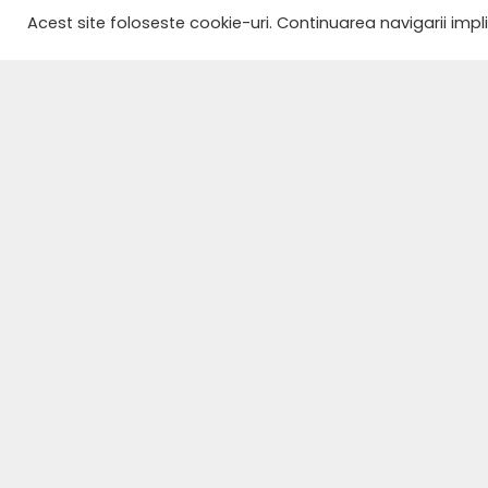
Acest site foloseste cookie-uri. Continuarea navigarii impl
ACASĂ
MENIU
REZERVĂRI
CONTACT
TERMENI ȘI
CONDIȚII
POLITICĂ DE
CONFIDENȚIALITATE