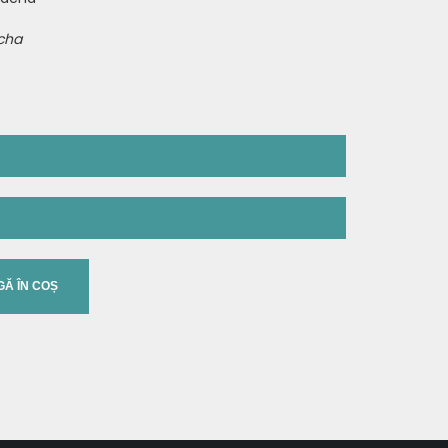
acha
erivate (inclusiv lactoza).
 thereof (including lactose).
Valoare
Unitate de măsură
Ă ÎN COȘ
răsimi)