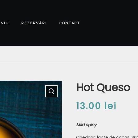
ENIU
REZERVĂRI
CONTACT
Hot Queso
13.00
lei
Mild spicy
Cheddar, lapte de cocos, Sri