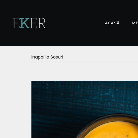
ACASĂ
M
Inapoi la Sosuri