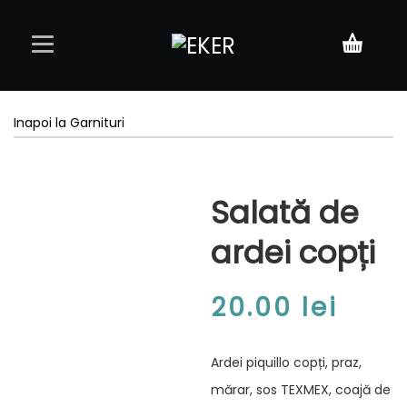
Acasă
Inapoi la Garnituri
Meniu
Salată de
Rezervări
ardei copți
Contact
20.00
lei
Ardei piquillo copți, praz,
mărar, sos TEXMEX, coajă de