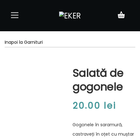
Acasă
Inapoi la Garnituri
Meniu
Salată de
Rezervări
gogonele
Contact
20.00
lei
Gogonele în saramură,
castraveți în oțet cu muștar