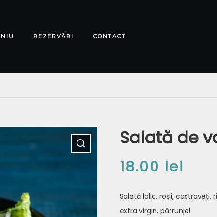
ENIU
REZERVĂRI
CONTACT
Salată de v
18.00
lei
Salată lollo, roșii, castraveți,
extra virgin, pătrunjel