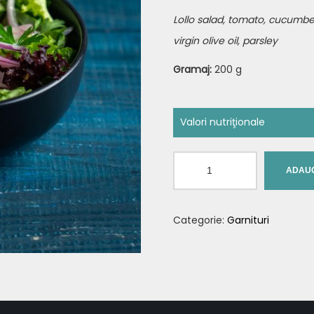
Lollo salad, tomato, cucumber
virgin olive oil, parsley
Gramaj:
200 g
Valori nutriţionale
Nutrient
Cantitate
ADAUG
Valoare energetică
Salată
de
Grăsimi
Categorie:
Garnituri
vară
Acizi graşi saturaţi (din g
Glucide
Zaharuri (din glucide)