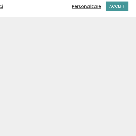
ci
Personalizare
ACCEPT
+40 771 435 109
Str. Ștefan cel Mare, nr. 28
Suceava, România