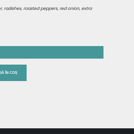
, radishes, roasted peppers, red onion, extra
Valoare
Unitate de măsură
Ă ÎN COȘ
răsimi)