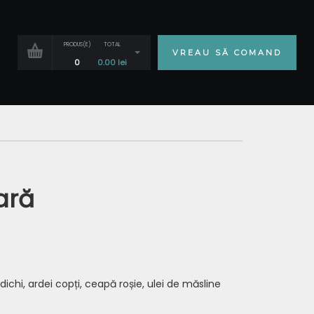
PRODUS(E)
TOTAL
VREAU SĂ COMAND
0
0.00
lei
ară
 ridichi, ardei copți, ceapă roșie, ulei de măsline