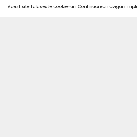
Acest site foloseste cookie-uri. Continuarea navigarii impl
ACASĂ
MENIU
REZERVĂRI
CONTACT
TERMENI ȘI
CONDIȚII
POLITICĂ DE
CONFIDENȚIALITATE