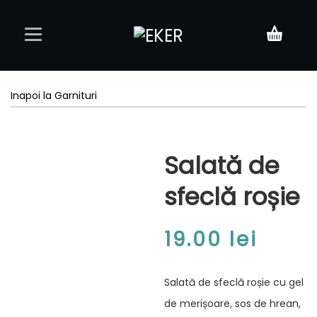
Acasă
Inapoi la Garnituri
Meniu
Salată de
Rezervări
sfeclă roșie
Contact
19.00
lei
Salată de sfeclă roșie cu gel
de merișoare, sos de hrean,