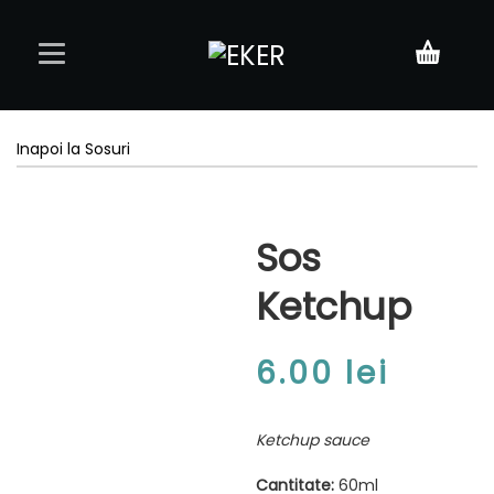
Acasă
Inapoi la Sosuri
Meniu
Sos
Rezervări
Ketchup
Contact
6.00
lei
Ketchup sauce
Cantitate:
60ml