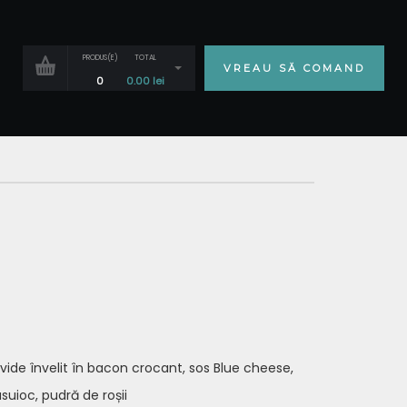
PRODUS(E)
TOTAL
VREAU SĂ COMAND
0
0.00
lei
vide învelit în bacon crocant, sos Blue cheese,
uioc, pudră de roșii