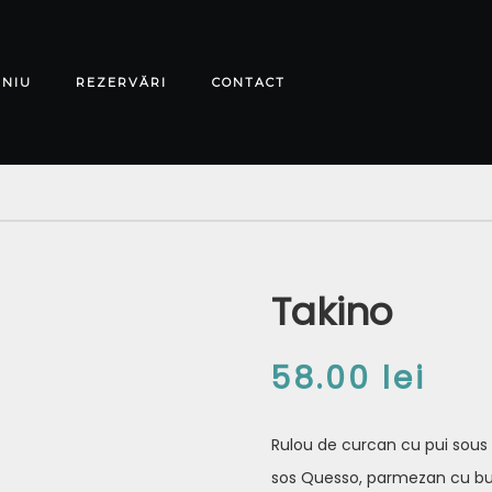
ENIU
REZERVĂRI
CONTACT
Takino
58.00
lei
Rulou de curcan cu pui sous 
sos Quesso, parmezan cu bus