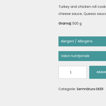
Turkey and chicken roll cook
cheese sauce, Quesso sauce
Gramaj:
500 g
Alergeni / Allergens
Conține:
Cereale care conți
Valori nutriţionale
grâu mare, sau hibrizi ai a
Nutrient
derivate,
Lapte și produse d
Cantitate
ADAUG
Valoare energetică
Contains:
Cereals containi
Takino
khorasan wheat), rye, barley
Grăsimi
Categorie:
Semnătura EKER
thereof,
Eggs and products
Acizi graşi saturaţi (din g
lactose).
Glucide