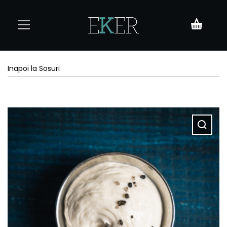
Acasă
Inapoi la Sosuri
Meniu
Rezervări
Contact