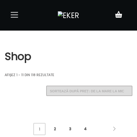
Acasă
Shop
Meniu
Rezervări
AFIȘEZ 1 - 11 DIN 118 REZULTATE
Contact
2
3
4
1