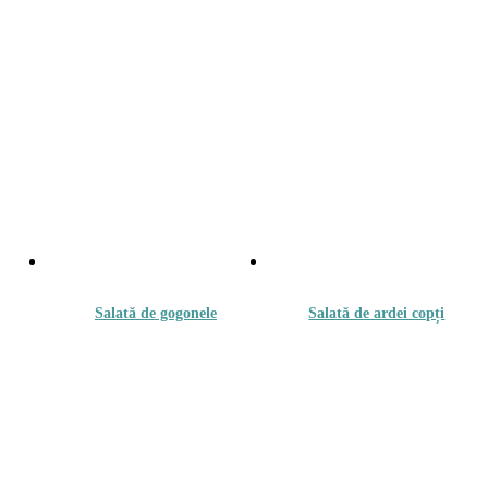
Salată de gogonele
Salată de ardei copți
20.00
lei
20.00
lei