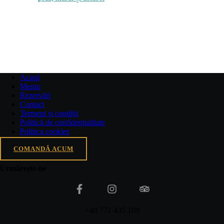
17.00
lei
Acasă
Meniu
Rezervări
Contact
Termeni și condiții
Politică de confidențialitate
Politica cookies
COMANDĂ ACUM
Urmărește-ne
+40 771 435 109