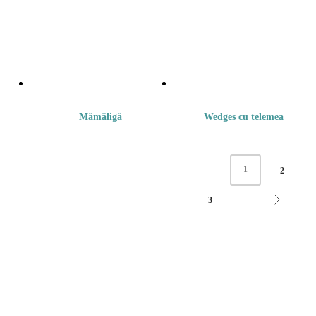
Mămăligă
Wedges cu telemea
17.00
lei
17.00
lei
1
2
3