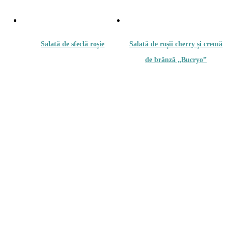
Salată de sfeclă roșie
Salată de roșii cherry și cremă
de brânză „Bucryo”
19.00
lei
19.00
lei