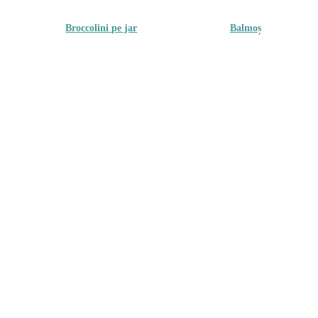
Broccolini pe jar
Balmoș
23.00
lei
22.00
lei