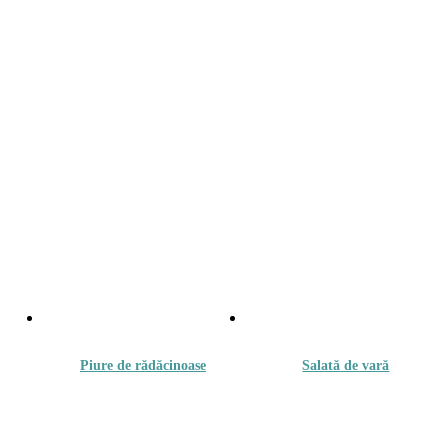
Piure de rădăcinoase
Salată de vară
18.00
lei
18.00
lei