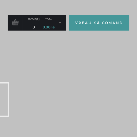
PRODUS(E)
TOTAL
VREAU SĂ COMAND
0
0.00
lei