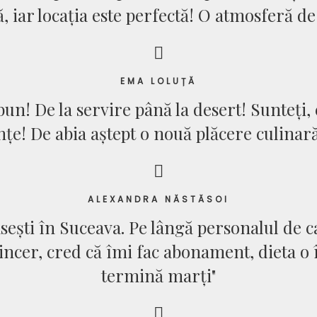
ă, iar locația este perfectă! O atmosferă de
EMA LOLUȚĂ
n! De la servire până la desert! Sunteți, e
nțe! De abia aștept o nouă plăcere culinară 
ALEXANDRA NĂSTĂSOI
ăsești în Suceava. Pe lângă personalul de c
incer, cred că îmi fac abonament, dieta o î
termină marți"