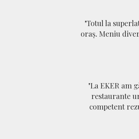
"Totul la superl
oraș. Meniu diver
"La EKER am gă
restaurante ur
competent rezu