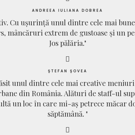
ANDREEA IULIANA DOBREA
ativ. Cu ușurință unul dintre cele mai bun
s, mâncăruri extrem de gustoase și un pe
Jos pălăria."
ȘTEFAN ȘOVEA
sit unul dintre cele mai creative meniuri 
bane din România. Alături de staff-ul sup
ltă un loc în care mi-aș petrece măcar do
săptămână. "