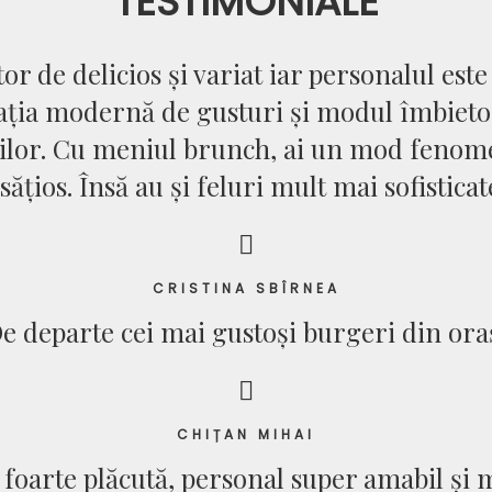
TESTIMONIALE
r de delicios și variat iar personalul est
ția modernă de gusturi și modul îmbieto
iilor. Cu meniul brunch, ai un mod fenome
sățios. Însă au și feluri mult mai sofisticat
CRISTINA SBÎRNEA
De departe cei mai gustoși burgeri din oraș
CHIȚAN MIHAI
 foarte plăcută, personal super amabil și