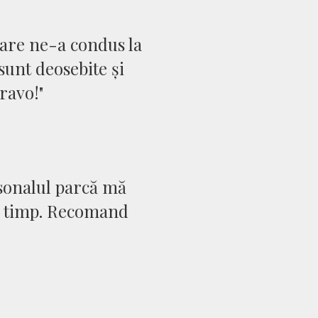
care ne-a condus la
sunt deosebite și
ravo!"
rsonalul parcă mă
și timp. Recomand