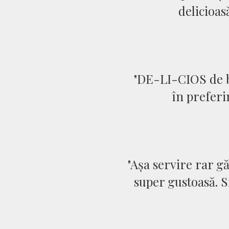
delicioas
"DE-LI-CIOS de bu
în preferi
"Așa servire rar g
super gustoasă. S