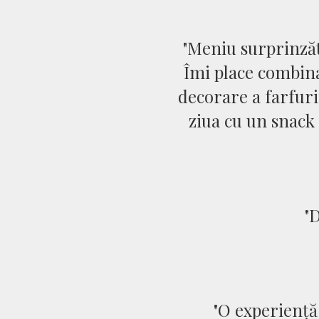
"Meniu surprinzăto
Îmi place combina
decorare a farfur
ziua cu un snack 
"
"O experiență