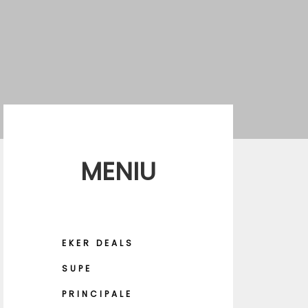
MENIU
Bro
Salat
Piure
Wedg
Cartofi pră
P
EKER DEALS
SUPE
PRINCIPALE