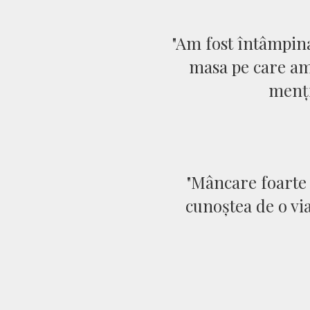
"Am fost întâmpina
masa pe care am 
menți
"Mâncare foarte 
cunoștea de o vi