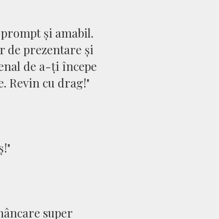
e prompt și amabil.
r de prezentare și
nal de a-ți începe
e. Revin cu drag!"
!"
 mâncare super