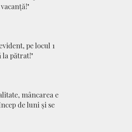
 vacanță!"
vident, pe locul 1
la pătrat!"
alitate, mâncarea e
ncep de luni și se