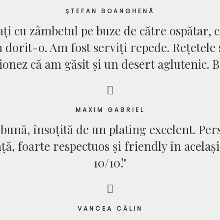
ȘTEFAN BOANGHENĂ
ți cu zâmbetul pe buze de către ospătar, 
dorit-o. Am fost serviți repede. Rețetele 
onez că am găsit și un desert aglutenic. B
MAXIM GABRIEL
bună, însoțită de un plating excelent. Pe
ață, foarte respectuos și friendly în acela
10/10!"
VANCEA CĂLIN