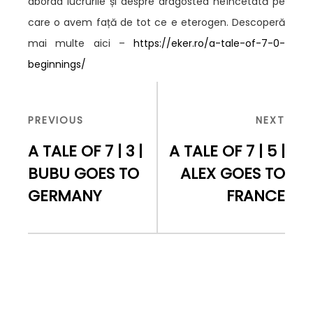
aborda lucrurile și despre dragostea neîncetată pe
care o avem față de tot ce e eterogen. Descoperă
mai multe aici –
https://eker.ro/a-tale-of-7-0-
beginnings/
Navigare
în
PREVIOUS
NEXT
PREVIOUS
NEXT
articole
POST
POST
A TALE OF 7 | 3 |
A TALE OF 7 | 5 |
BUBU GOES TO
ALEX GOES TO
GERMANY
FRANCE