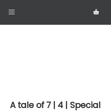
Acasă
Meniu
Rezervări
BLOG
Contact
A tale of 7 | 4 | Special