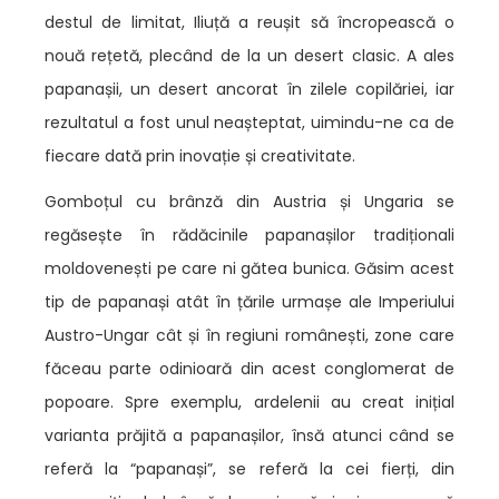
destul de limitat, Iliuță a reușit să încropească o
nouă rețetă, plecând de la un desert clasic. A ales
papanașii, un desert ancorat în zilele copilăriei, iar
rezultatul a fost unul neașteptat, uimindu-ne ca de
fiecare dată prin inovație și creativitate.
Gomboțul cu brânză din Austria și Ungaria se
regăsește în rădăcinile papanașilor tradiționali
moldovenești pe care ni gătea bunica. Găsim acest
tip de papanași atât în țările urmașe ale Imperiului
Austro-Ungar cât și în regiuni românești, zone care
făceau parte odinioară din acest conglomerat de
popoare. Spre exemplu, ardelenii au creat inițial
varianta prăjită a papanașilor, însă atunci când se
referă la “papanași”, se referă la cei fierți, din