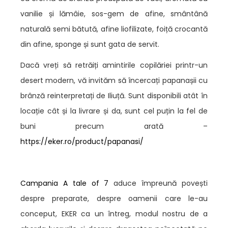
vanilie și lămâie, sos-gem de afine, smântână
naturală semi bătută, afine liofilizate, foiță crocantă
din afine, sponge și sunt gata de servit.
Dacă vreți să retrăiți amintirile copilăriei printr-un
desert modern, vă invităm să încercați papanașii cu
brânză reinterpretați de Iliuță. Sunt disponibili atât în
locație cât și la livrare și da, sunt cel puțin la fel de
buni precum arată –
https://eker.ro/product/papanasi/
Campania A tale of 7
aduce împreună povești
despre preparate, despre oamenii care le-au
conceput, EKER ca un întreg, modul nostru de a