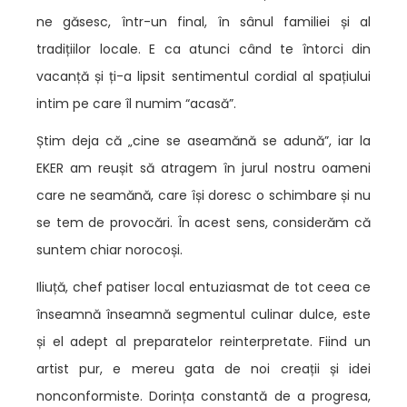
ne găsesc, într-un final, în sânul familiei și al
tradițiilor locale. E ca atunci când te întorci din
vacanță și ți-a lipsit sentimentul cordial al spațiului
intim pe care îl numim “acasă”.
Știm deja că
„cine se aseamănă se adună”, iar la
EKER am reușit să atragem în jurul nostru oameni
care ne seamănă, care își doresc o schimbare și nu
se tem de provocări. În acest sens, considerăm că
suntem chiar norocoși.
Iliuță, chef patiser local entuziasmat de tot ceea ce
înseamnă înseamnă segmentul culinar dulce, este
și el adept al preparatelor reinterpretate. Fiind un
artist pur, e mereu gata de noi creații și idei
nonconformiste. Dorința constantă de a progresa,