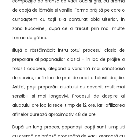
compoziție de brânză de vaci, ouă și griș, cu aromă
de coajă de lămâie și vanilie. Forma prăjită pe care o
cunoaștem cu toții s-a conturat abia ulterior, în
zona Bucovinei, după ce a trecut prin mai multe
forme de gătire.
Iliuță a răstălmăcit întru totul procesul clasic de
preparare al papanașilor clasici – în loc de prăjire a
folosit coacere, alegând o variantă mai sănătoasă
de servire, iar în loc de praf de copt a folosit drojdie.
Astfel, pașii preparării aluatului au devenit mult mai
sensibili și mai longevivi. Procesul de dospire al
aluatului are loc la rece, timp de 12 ore, iar liofilizarea
afinelor durează aproximativ 48 de ore.
După un lung proces, papanașii copți sunt umpluți
cu cremă de brânză proaspătă de vaci, aromată cu