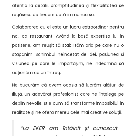
atenția la detalii, promptitudinea și flexibilitatea se
regăsesc de fiecare dată în munca sa.
Colaborarea cu el este un lucru extraordinar pentru
noi, ca restaurant. Având la bază expertiza lui în
patiserie, am reușit să stabilizăm aria pe care nu o
stăpânim. Schimbul neîncetat de idei, pasiunea și
viziunea pe care le împărtășim, ne îndeamnă să
acționăm ca un întreg.
Ne bucurăm că avem ocazia să lucrăm alături de
Iliuță, un adevărat profesionist care ne înțelege pe
deplin nevoile, știe cum să transforme imposibilul în
realitate și ne oferă mereu cele mai creative soluții.
“La EKER am întâlnit și cunoscut