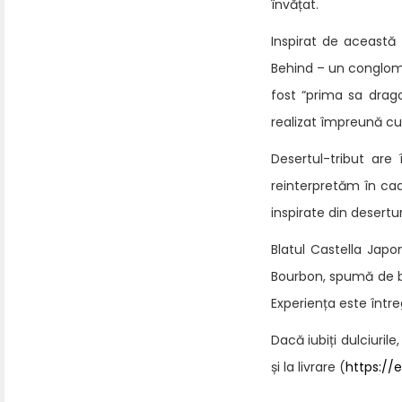
învățat.
Inspirat de această
Behind – un conglome
fost “prima sa drago
realizat împreună cu
Desertul-tribut are
reinterpretăm în cad
inspirate din desertu
Blatul Castella Jap
Bourbon, spumă de b
Experiența este între
Dacă iubiți dulciuril
și la livrare (
https://