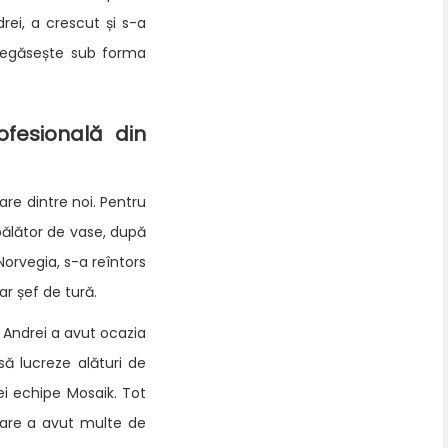
rei, a crescut și s-a
 regăsește sub forma
fesională din
re dintre noi. Pentru
pălător de vase, după
Norvegia, s-a reîntors
ar șef de tură.
, Andrei a avut ocazia
să lucreze alături de
ei echipe Mosaik. Tot
care a avut multe de