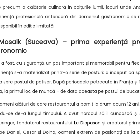
e precum o călătorie culinară în colțurile lumii, locuri unde And
eriență profesională anterioară din domeniul gastronomic se
sponibil în ediție limitată.
 Mosaik (Suceava) – prima experiență pro
tronomic
a fost, cu siguranță, un pas important și memorabil pentru fieca
riență s-a materializat printr-o serie de posturi: a început ca s
 spre postul de patiser. După perioadele petrecute în Franța și 
va, la primul loc de muncă – de data aceasta pe postul de bucăt
 oameni alături de care restaurantul a pornit la drum acum 12 ani
du-se de-a lungul timpului. A avut norocul să îl cunoască și 
ringer, fondatorul restaurantului
Le Diapason
și creatorul prim
i pe Daniel, Cezar și Doina, oameni extrem de pasionați de la 