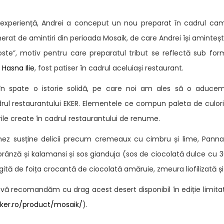
 experiență, Andrei a conceput un nou preparat în cadrul c
rat de amintiri din perioada Mosaik, de care Andrei își amintește
ste”, motiv pentru care preparatul tribut se reflectă sub for
Hasna Ilie
, fost patiser în cadrul aceluiași restaurant.
 în spate o istorie solidă, pe care noi am ales să o aduce
rul restaurantului EKER. Elementele ce compun paleta de culori 
rile create în cadrul restaurantului de renume.
onez susține delicii precum cremeaux cu cimbru și lime, Panna
rânză și kalamansi și sos gianduja (sos de ciocolată dulce cu 
gită de foița crocantă de ciocolată amăruie, zmeura liofilizată ș
e, vă recomandăm cu drag acest desert disponibil în ediție limitat
eker.ro/product/mosaik/
).