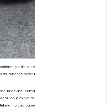
iențe și trăiri, care
midă, fundația pentru
nima Bucovinei. Prima
r pentru că știm cât de
Behind
– o campanie