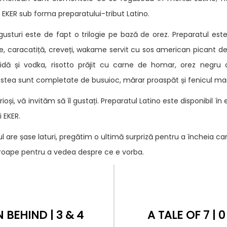
 EKER sub forma preparatului-tribut Latino.
 gusturi este de fapt o trilogie pe bază de orez. Preparatul este
e, caracatiță, creveți, wakame servit cu sos american picant d
dă și vodka, risotto prăjit cu carne de homar, orez negru c
tea sunt completate de busuioc, mărar proaspăt și fenicul mar
i, vă invităm să îl gustați. Preparatul Latino este disponibil în e
 EKER.
 are șase laturi, pregătim o ultimă surpriză pentru a încheia 
roape pentru a vedea despre ce e vorba.
BEHIND | 3 & 4
A TALE OF 7 | 