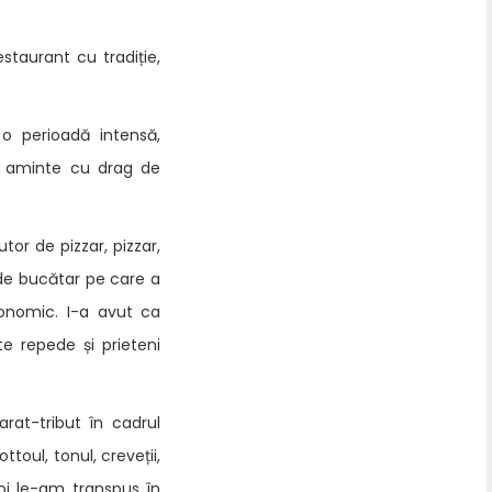
staurant cu tradiție,
o perioadă intensă,
ce aminte cu drag de
tor de pizzar, pizzar,
 de bucătar pe care a
ronomic. I-a avut ca
e repede și prieteni
rat-tribut în cadrul
toul, tonul, creveții,
oi le-am transpus în