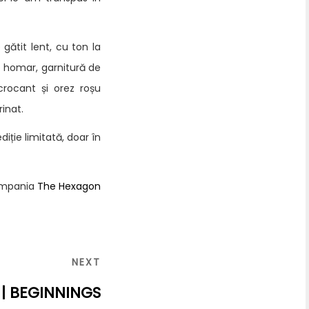
 gătit lent, cu ton la
e homar, garnitură de
rocant și orez roșu
inat.
diție limitată, doar în
campania
The Hexagon
NEXT
NEXT
POST
0 | BEGINNINGS