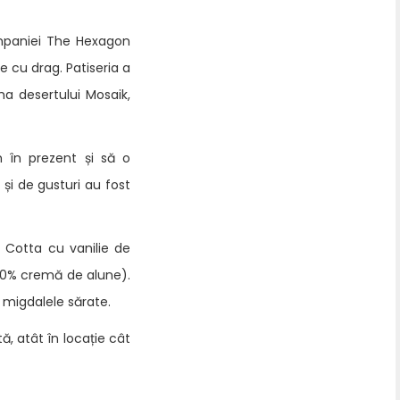
ampaniei The Hexagon
 cu drag. Patiseria a
ma desertului Mosaik,
m în prezent și să o
și de gusturi au fost
 Cotta cu vanilie de
30% cremă de alune).
i migdalele sărate.
ă, atât în locație cât