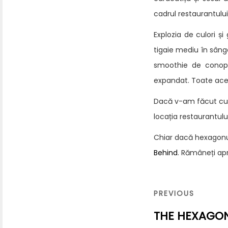
cadrul restaurantului
Explozia de culori și
tigaie mediu în sâng
smoothie de conopi
expandat. Toate aces
Dacă v-am făcut curioș
locația restaurantului
Chiar dacă hexagonul
Behind
. Rămâneți ap
Navigare
în
PREVIOUS
PREVIOUS
articole
POST
THE HEXAGON 