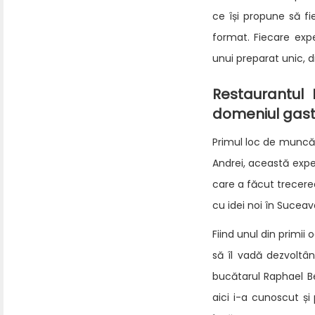
ce își propune să fi
format. Fiecare exp
unui preparat unic, di
Restaurantul
domeniul gas
Primul loc de muncă 
Andrei, această expe
care a făcut trecerea
cu idei noi în Sucea
Fiind unul din primii
să îl vadă dezvoltân
bucătarul Raphael Be
aici i-a cunoscut ș