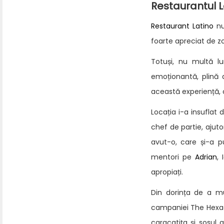
Restaurantul L
Restaurant Latino
nu
foarte apreciat de z
Totuși, nu multă l
emoționantă, plină 
această experiență, co
Locația i-a insuflat 
chef de partie, ajut
avut-o, care și-a p
mentori pe
Adrian
, 
apropiați.
Din dorința de a mu
campaniei The Hexagon
caracatița și sosul