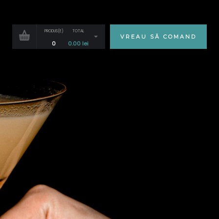
PRODUS(E)
TOTAL
VREAU SĂ COMAND
0
0.00
lei