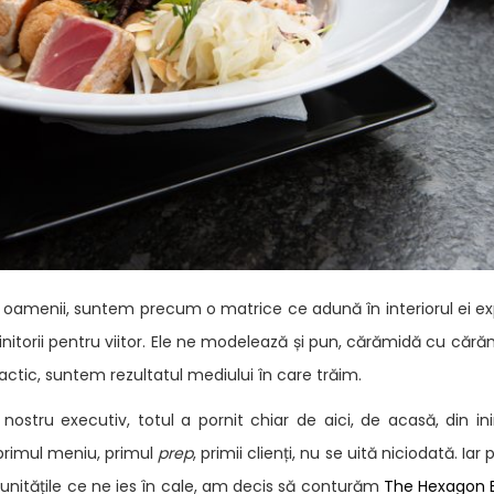
oamenii, suntem precum o matrice ce adună în interiorul ei exper
nitorii pentru viitor. Ele ne modelează și pun, cărămidă cu cără
ractic, suntem rezultatul mediului în care trăim.
 nostru executiv, totul a pornit chiar de aici, de acasă, din i
 primul meniu, primul
prep
, primii clienți, nu se uită niciodată. Ia
nitățile ce ne ies în cale, am decis să conturăm
The Hexagon 