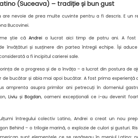
atino (Suceava) – tradiție și bun gust
 are nevoie de prea multe cuvinte pentru a fi descris. E un re
ona Bucovinei.
ume știe că
Andrei
a lucrat aici timp de patru ani. A fost 
de învățături și susținere din partea întregii echipe. Își adu
nsiderată a fi incipitul carierei sale.
dorința de a progresa și de a învăța – a lucrat din postura de aju
or de bucătar și abia mai apoi bucătar. A fost prima experiență
us amprenta asupra primilor ani petrecuți în domeniul gast
Ion,
Liviu
și
Bogdan
, oameni excepționali ce i-au devenit foart
lțumi întregului colectiv Latino, Andrei a creat un nou prepa
 Behind – o trilogie marină, o explozie de culori și gusturi. Risot
 american sunt elementele ce se regăseau în meniul Latino; n